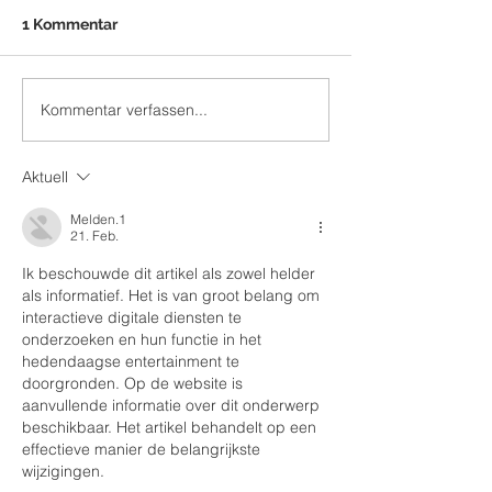
1 Kommentar
Kommentar verfassen...
Casting Vorbereitung -
So veröffentlic
Beispiel: wie läuft das
deine Musik auf
The Voice of Germany
Applemusic und
Aktuell
Casting ab?
(iTunes, Deezer
Melden.1
21. Feb.
Ik beschouwde dit artikel als zowel helder 
als informatief. Het is van groot belang om 
interactieve digitale diensten te 
onderzoeken en hun functie in het 
hedendaagse entertainment te 
doorgronden. Op de website is 
aanvullende informatie over dit onderwerp 
beschikbaar. Het artikel behandelt op een 
effectieve manier de belangrijkste 
wijzigingen.