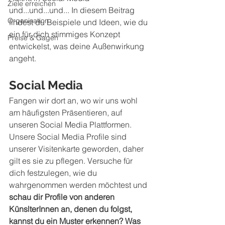
Ziele erreichen
und...und...und... In diesem Beitrag 
Organisation
findest du Beispiele und Ideen, wie du 
ein für dich stimmiges Konzept 
Preise & Gagen
entwickelst, was deine Außenwirkung 
angeht. 
Social Media 
Fangen wir dort an, wo wir uns wohl 
am häufigsten Präsentieren, auf 
unseren Social Media Plattformen. 
Unsere Social Media Profile sind 
unserer Visitenkarte geworden, daher 
gilt es sie zu pflegen. Versuche für 
dich festzulegen, wie du 
wahrgenommen werden möchtest und 
schau dir Profile von anderen 
KünslterInnen an, denen du folgst, 
kannst du ein Muster erkennen? Was 