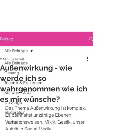
Beitrag
Alle Beiträge
2 Min. Lesezeit
Alle Beiträge
Außenwirkung - wie
Gesang
werde ich so
Technik & Equipment
wahrgenommen wie ich
Software MAC
es mir wünsche?
On Stage
Das Thema Außenwirkung ist komplex. 
Moderation
Es beinhaltet unzählige Ebenen, 
Verhaltensweisen, Mikik, Gestik, unser 
Hochzeit
Auftritt in Social Media 