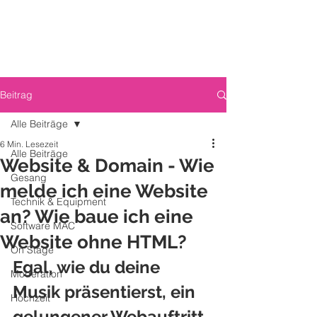
Beitrag
Alle Beiträge
6 Min. Lesezeit
Alle Beiträge
Website & Domain - Wie
Gesang
melde ich eine Website
Technik & Equipment
an? Wie baue ich eine
Software MAC
Website ohne HTML?
On Stage
Egal, wie du deine 
Moderation
Musik präsentierst, ein 
Hochzeit
gelungener Webauftritt, 