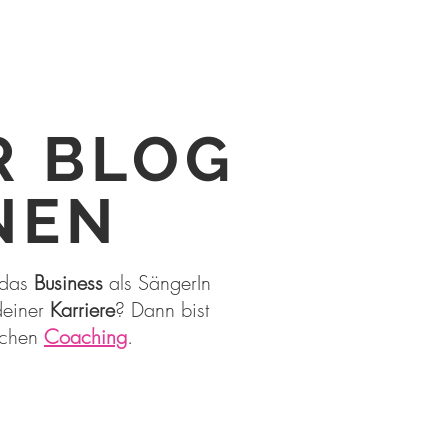
R BLOG
NEN
 das
Business
als SängerIn
deiner
Karriere
? Dann bist
lichen
Coaching
.