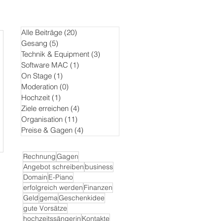
Alle Beiträge
(20)
20 Beiträge
Gesang
(5)
5 Beiträge
Technik & Equipment
(3)
3 Beiträge
Software MAC
(1)
1 Beitrag
On Stage
(1)
1 Beitrag
Moderation
(0)
0 Beiträge
Hochzeit
(1)
1 Beitrag
Ziele erreichen
(4)
4 Beiträge
Organisation
(11)
11 Beiträge
Preise & Gagen
(4)
4 Beiträge
Rechnung
Gagen
Angebot schreiben
business
Domain
E-Piano
erfolgreich werden
Finanzen
Geld
gema
Geschenkidee
gute Vorsätze
hochzeitssängerin
Kontakte