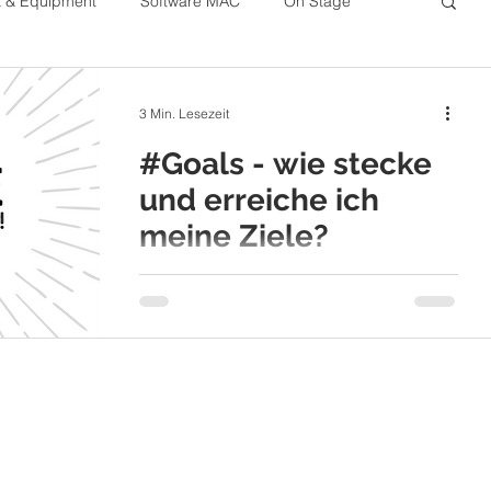
k & Equipment
Software MAC
On Stage
iele erreichen
Organisation
Preise & Gagen
3 Min. Lesezeit
#Goals - wie stecke
und erreiche ich
meine Ziele?
Wer seine Ziele aufschreibt hat nicht nur
bis zu drei Mal höhere Chancen diese
zu erreichen, sondern verdient im
Schnitt auch zehn Mal mehr.